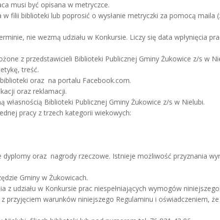
raca musi być opisana w metryczce.
 filii biblioteki lub poprosić o wysłanie metryczki za pomocą maila (
minie, nie wezmą udziału w Konkursie. Liczy się data wpłynięcia prac
one z przedstawicieli Biblioteki Publicznej Gminy Żukowice z/s w Nie
etykę, treść.
biblioteki oraz na portalu Facebook.com.
kacji oraz reklamacji.
 własnością Biblioteki Publicznej Gminy Żukowice z/s w Nielubi.
ednej pracy z trzech kategorii wiekowych:
 dyplomy oraz nagrody rzeczowe. Istnieje możliwość przyznania wyr
zędzie Gminy w Żukowicach.
ia z udziału w Konkursie prac niespełniających wymogów niniejszego
e z przyjęciem warunków niniejszego Regulaminu i oświadczeniem, ż