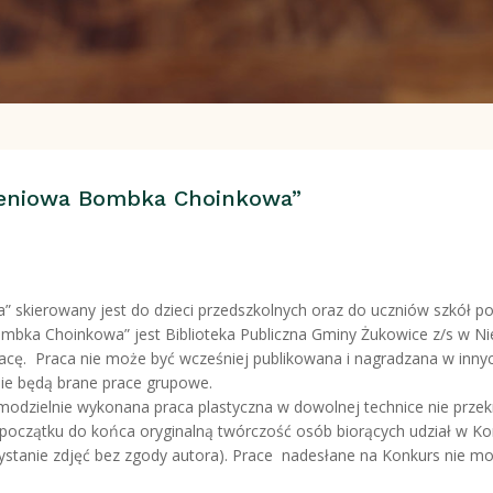
zeniowa Bombka Choinkowa”
skierowany jest do dzieci przedszkolnych oraz do uczniów szkół p
ka Choinkowa” jest Biblioteka Publiczna Gminy Żukowice z/s w Niel
acę. Praca nie może być wcześniej publikowana i nagradzana w inny
ie będą brane prace grupowe.
odzielnie wykonana praca plastyczna w dowolnej technice nie przek
początku do końca oryginalną twórczość osób biorących udział w Ko
ystanie zdjęć bez zgody autora). Prace nadesłane na Konkurs nie mo