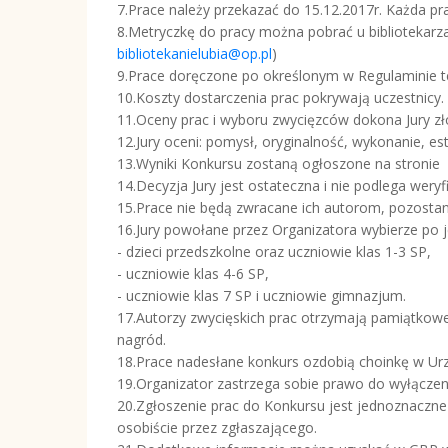
7.Prace należy przekazać do 15.12.2017r. Każda p
8.Metryczkę do pracy można pobrać u bibliotekarza w
bibliotekanielubia@op.pl
)
9.Prace doręczone po określonym w Regulaminie ter
10.Koszty dostarczenia prac pokrywają uczestnicy.
11.Oceny prac i wyboru zwycięzców dokona Jury złoż
12.Jury oceni: pomysł, oryginalność, wykonanie, est
13.Wyniki Konkursu zostaną ogłoszone na stronie 
14.Decyzja Jury jest ostateczna i nie podlega weryfi
15.Prace nie będą zwracane ich autorom, pozostaną
16.Jury powołane przez Organizatora wybierze po j
- dzieci przedszkolne oraz uczniowie klas 1-3 SP,
- uczniowie klas 4-6 SP,
- uczniowie klas 7 SP i uczniowie gimnazjum.
17.Autorzy zwycięskich prac otrzymają pamiątkowe
nagród.
18.Prace nadesłane konkurs ozdobią choinkę w Ur
19.Organizator zastrzega sobie prawo do wyłączen
20.Zgłoszenie prac do Konkursu jest jednoznaczn
osobiście przez zgłaszającego.