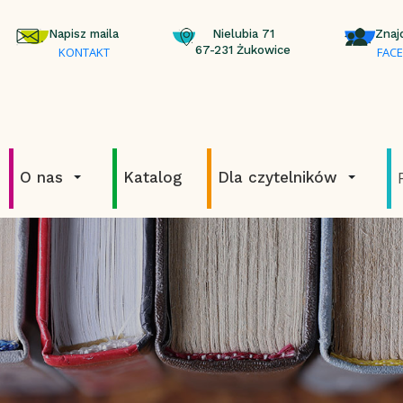
Napisz maila
Nielubia 71
Znaj
67-231 Żukowice
KONTAKT
FAC
O nas
Katalog
Dla czytelników