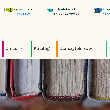
Napisz maila
Nielubia 71
Znaj
67-231 Żukowice
KONTAKT
FAC
O nas
Katalog
Dla czytelników