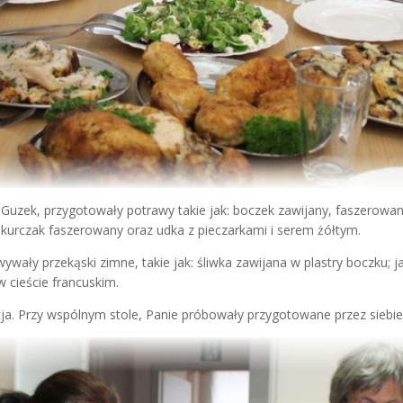
y Guzek, przygotowały potrawy takie jak: boczek zawijany, faszerow
 kurczak faszerowany oraz udka z pieczarkami i serem żółtym.
wywały przekąski zimne, takie jak: śliwka zawijana w plastry boczku; 
 w cieście francuskim.
. Przy wspólnym stole, Panie próbowały przygotowane przez siebie 