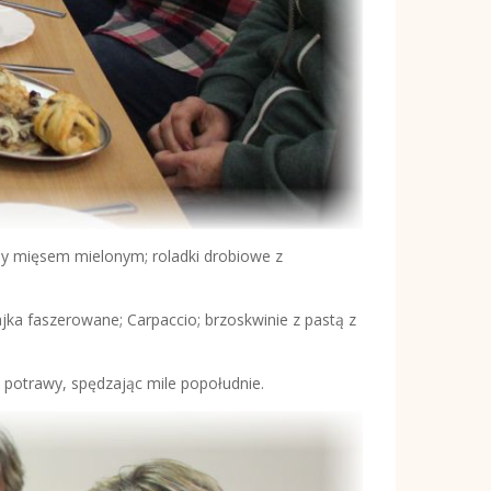
any mięsem mielonym; roladki drobiowe z
jajka faszerowane; Carpaccio; brzoskwinie z pastą z
potrawy, spędzając mile popołudnie.