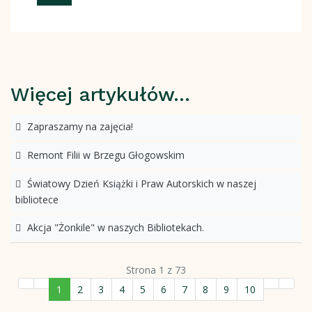
Więcej artykułów…
Zapraszamy na zajęcia!
Remont Filii w Brzegu Głogowskim
Światowy Dzień Książki i Praw Autorskich w naszej
bibliotece
Akcja "Żonkile" w naszych Bibliotekach.
Strona 1 z 73
1
2
3
4
5
6
7
8
9
10