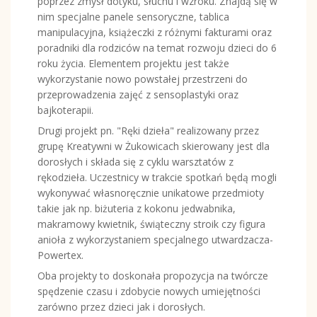
poprzez zmysł dotyku, słuchu i wzroku. Znajdą się w
nim specjalne panele sensoryczne, tablica
manipulacyjna, książeczki z różnymi fakturami oraz
poradniki dla rodziców na temat rozwoju dzieci do 6
roku życia. Elementem projektu jest także
wykorzystanie nowo powstałej przestrzeni do
przeprowadzenia zajęć z sensoplastyki oraz
bajkoterapii.
Drugi projekt pn. "Ręki dzieła" realizowany przez
grupę Kreatywni w Żukowicach skierowany jest dla
dorosłych i składa się z cyklu warsztatów z
rękodzieła. Uczestnicy w trakcie spotkań będą mogli
wykonywać własnoręcznie unikatowe przedmioty
takie jak np. biżuteria z kokonu jedwabnika,
makramowy kwietnik, świąteczny stroik czy figura
anioła z wykorzystaniem specjalnego utwardzacza-
Powertex.
Oba projekty to doskonała propozycja na twórcze
spędzenie czasu i zdobycie nowych umiejętności
zarówno przez dzieci jak i dorosłych.