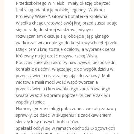
Przedszkolnego w Nielubi miały okazję obejrzeć
teatralną adaptację polskiej legendy „Warkocz
Królewny Wisełki”. Głowna bohaterka Królewna
Wisełka chcąc uratować swój kraj przed suszą udaje
się po radę do starej wiedźmy. Jedynym
rozwiązaniem okazuje się obcięcie jej pięknego
warkocza i wrzucenie go do koryta wyschniętej rzeki.
Dzięki temu kraj zostaje ocalony, a wybranek serca
Królewny na jej cześć nazywa rzekę Wisłą.
Podczas spektaklu aktorzy nawiązywali bezpośredni
kontakt z dziećmi, włączając je do współudziału w
przedstawieniu oraz zachęcając do zabawy. Mali
widzowie mieli możliwość współtworzenia
przedstawienia i kreowania tego zaczarowanego
świata wraz z aktorami poprzez rzucenie zaklęć i
wspólny taniec.
Humorystyczne dialogi połączone z wesołą zabawą
sprawiły, że dzieci w skupieniu i z zaciekawieniem
śledziły losy naszych bohaterów.
Spektakl odbył się w ramach obchodu Głogowskich