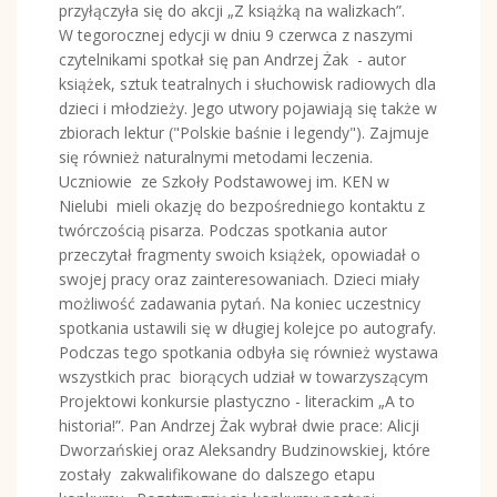
przyłączyła się do akcji „Z książką na walizkach”.
W tegorocznej edycji w dniu 9 czerwca z naszymi
czytelnikami spotkał się pan Andrzej Żak - autor
książek, sztuk teatralnych i słuchowisk radiowych dla
dzieci i młodzieży. Jego utwory pojawiają się także w
zbiorach lektur ("Polskie baśnie i legendy"). Zajmuje
się również naturalnymi metodami leczenia.
Uczniowie ze Szkoły Podstawowej im. KEN w
Nielubi mieli okazję do bezpośredniego kontaktu z
twórczością pisarza. Podczas spotkania autor
przeczytał fragmenty swoich książek, opowiadał o
swojej pracy oraz zainteresowaniach. Dzieci miały
możliwość zadawania pytań. Na koniec uczestnicy
spotkania ustawili się w długiej kolejce po autografy.
Podczas tego spotkania odbyła się również wystawa
wszystkich prac biorących udział w towarzyszącym
Projektowi konkursie plastyczno - literackim „A to
historia!”. Pan Andrzej Żak wybrał dwie prace: Alicji
Dworzańskiej oraz Aleksandry Budzinowskiej, które
zostały zakwalifikowane do dalszego etapu